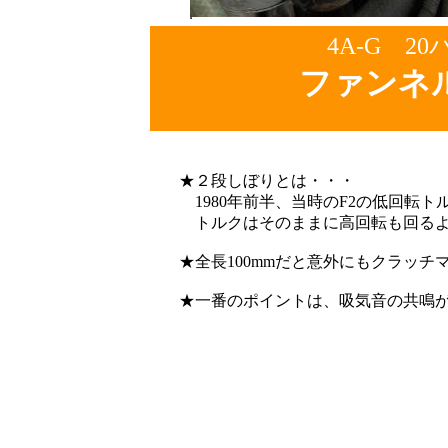
4A-G 
ファン
★２段しぼりとは・・・
1980年前半、当時のF2の低回転ト
トルクはそのままに高回転も回るよ
★全長100mmだと意外にもクラッチ
★一番のポイントは、吸気音の共鳴