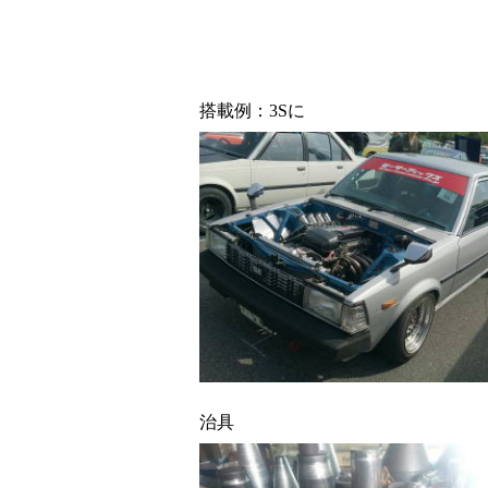
搭載例：3Sに
治具