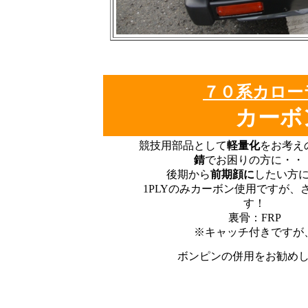
７０系カロ
カーボ
競技用部品として
軽量化
をお考え
錆
でお困りの方に・・
後期から
前期顔に
したい方
1PLYのみカーボン使用ですが、
す！
裏骨：FRP
※キャッチ付きですが
ボンピンの併用をお勧め