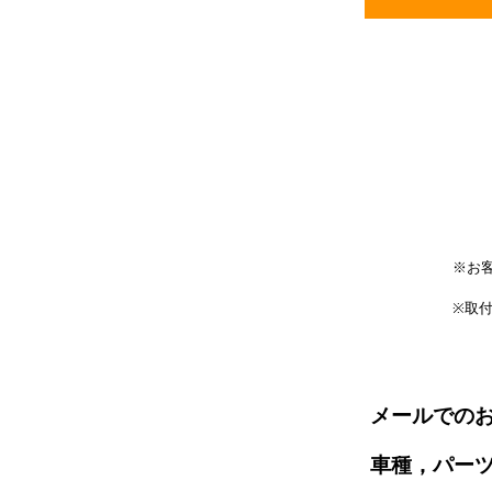
※お
(ブ
※取
メールでの
車種，パー