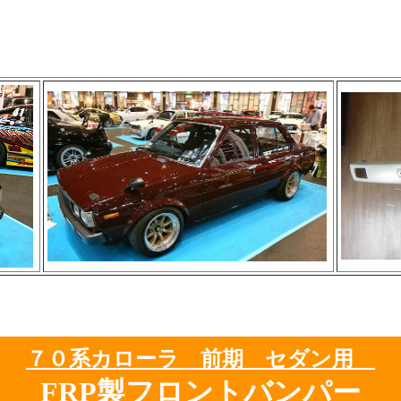
７０系カローラ 前期 セダン用
FRP製フロントバンパー