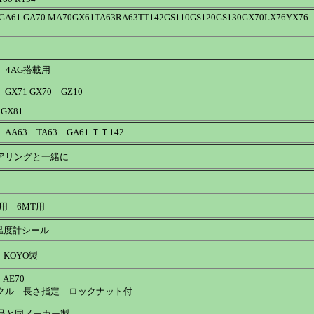
GA61 GA70 MA70GX61TA63RA63TT142GS110GS120GS130GX70LX76YX76
4AG搭載用
X71 GX70 GZ10
X81
A63 TA63 GA61 ＴＴ142
アリングと一緒に
用 6MT用
温度計シール
 KOYO製
1 AE70
ル 長さ指定 ロックナット付
品と同メーカー製