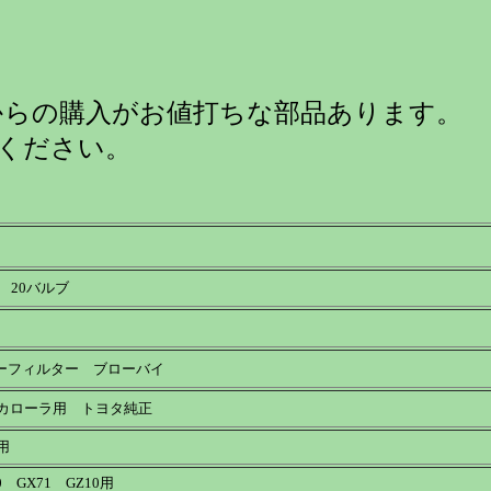
購入がお値打ちな部品あります。
ださい。
 20バルブ
フィルター ブローバイ
0カローラ用 トヨタ純正
0用
0 GX71 GZ10用