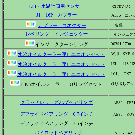
EFI・水温計両用センサー
3S 20V4AG
J1 16P カプラー
AE86 エ
各種
カプラー コネクター
レベリング インジェクター
インジェク
90301-07001
インジェクターＯリング
3S用 SXE10 
水冷オイルクーラー廃止ユニオンセット
JZ用 1JZ 2JZ
水冷オイルクーラー廃止ユニオンセット
1G用 GX71
水冷オイルクーラー廃止ユニオンセット
取り出しアタ
HKSオイルクーラー Oリングセット
クラッチレリーズハブベアリング
AE86 TE71
デフサイドベアリング 6.7インチ
AE86 KOY
デフサイドベアリング 7.5インチ
パイロットベアリング
AE86 4A