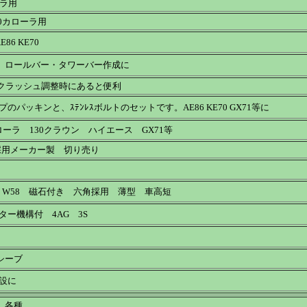
ラ用
0カローラ用
86 KE70
ロールバー・タワーバー作成に
ックラッシュ調整時にあると便利
のパッキンと、ｽﾃﾝﾚｽボルトのセットです。AE86 KE70 GX71等に
カローラ 130クラウン ハイエース GX71等
採用メーカー製 切り売り
W57 W58 磁石付き 六角採用 薄型 車高短
ター機構付 4AG 3S
シーブ
設に
 各種