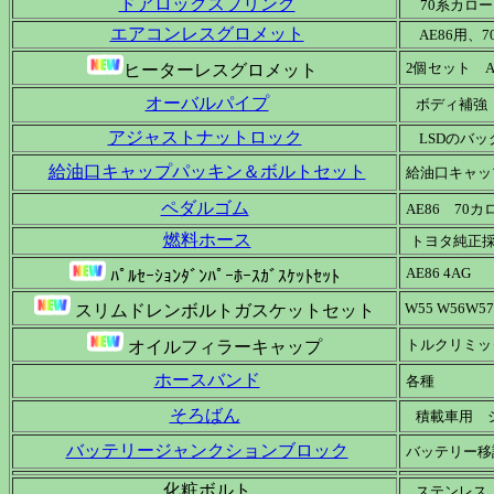
ドアロックスプリング
70系カロー
エアコンレスグロメット
AE86用、7
2個セット AE
ヒーターレスグロメット
オーバルパイプ
ボディ補強 
アジャストナットロック
LSDのバ
給油口キャップパッキン＆ボルトセット
給油口キャップ
ペダルゴム
AE86 70
燃料ホース
トヨタ純正
AE86 4AG
ﾊﾟﾙｾｰｼｮﾝﾀﾞﾝﾊﾟｰﾎｰｽｶﾞｽｹｯﾄｾｯﾄ
W55 W56
スリムドレンボルトガスケットセット
トルクリミッ
オイルフィラーキャップ
ホースバンド
各種
そろばん
積載車用 
バッテリージャンクションブロック
バッテリー移
化粧ボルト
ステンレス