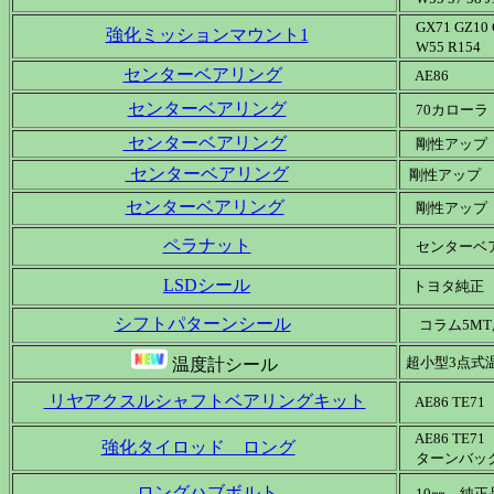
GX71 GZ10 
強化ミッションマウント1
W55 R154
センターベアリング
AE86
センターベアリング
70カローラ 
センターベアリング
剛性アップ G
センターベアリング
剛性アップ G
センターベアリング
剛性アップ A
ペラナット
センターベ
LSDシール
トヨタ純正
シフトパターンシール
コラム5MT
超小型3点式
温度計シール
リヤアクスルシャフトベアリングキット
AE86 TE71
AE86 TE7
強化タイロッド ロング
ターンバック
ロングハブボルト
10㎜ 純正