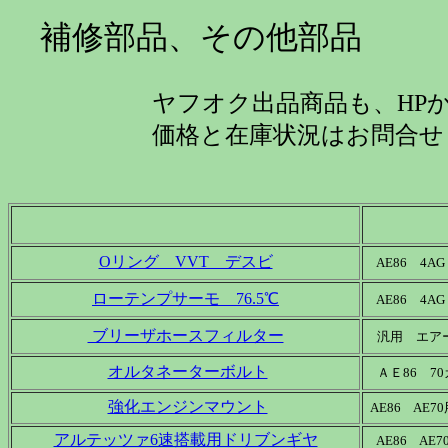
補修部品、その他部品
ヤフオク出品商品も、HPからの
価格と在庫状況はお問合せく
Oリング VVT デスビ
AE86 4AG
ローテンプサーモ 76.5℃
AE86 4AG
ブリーザホースフィルター
汎用 エアー
オルタネーターボルト
ＡＥ86 7
強化エンジンマウント
AE86 AE7
アルテッツァ6速搭載用ドリブンギヤ
AE86 AE7