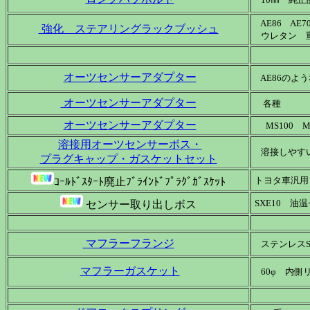
AE86 AE7
強化 ステアリングラックブッシュ
ウレタン 
オーツセンサーアダプター
AE86の
オーツセンサーアダプター
各種
オーツセンサーアダプター
MS100 M
溶接用オーツセンサーボス・
溶接しやすい
プラグキャップ・ガスケットセット
トヨタ車汎
ｺｰﾙﾄﾞｽﾀｰﾄ廃止ﾌﾞﾗｲﾝﾄﾞﾌﾟﾗｸﾞｶﾞｽｹｯﾄ
SXE10 
センサー取り出しボス
マフラーフランジ
ステンレスSUS
マフラーガスケット
60φ 内側