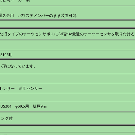
0
重ステ用 パワステメンバーのまま装着可能
ような旧タイプのオーツセンサボスにA/F計や最近のオーツーセンサを取り付け
S106用
形になっています。
用
油温センサー 油圧センサー
304 φ60.5用 板厚9㎜
リング付