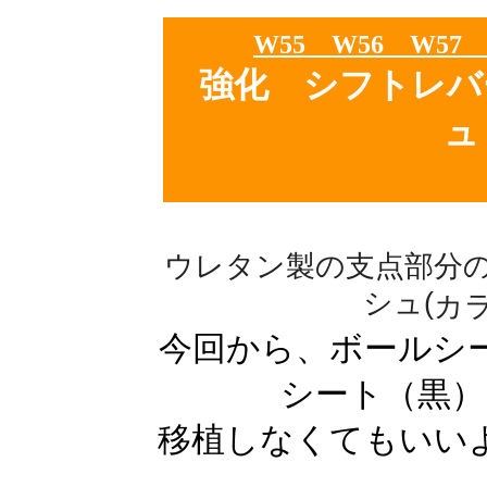
W55 W56 W5
強化 シフトレバ
ュ
ウレタン製の支点部分
シュ(
カ
今回から、ボールシ
シート（黒）
移植しなくてもいい